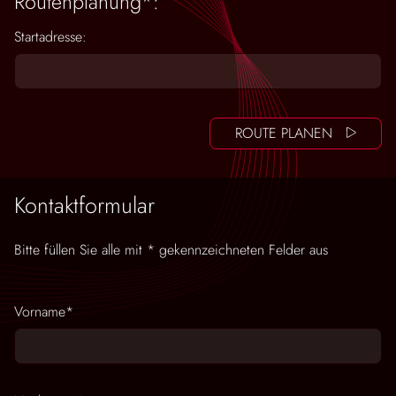
Routenplanung*:
Startadresse:
ROUTE PLANEN
Kontaktformular
Bitte füllen Sie alle mit * gekennzeichneten Felder aus
Pflichtfeld
Vorname
*