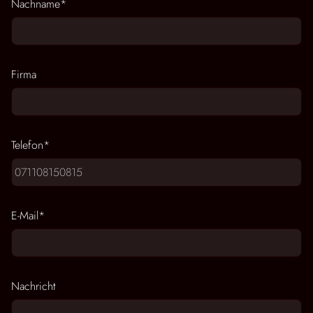
Pflichtfeld
Nachname
*
Firma
Pflichtfeld
Telefon
*
Pflichtfeld
E-Mail
*
Nachricht