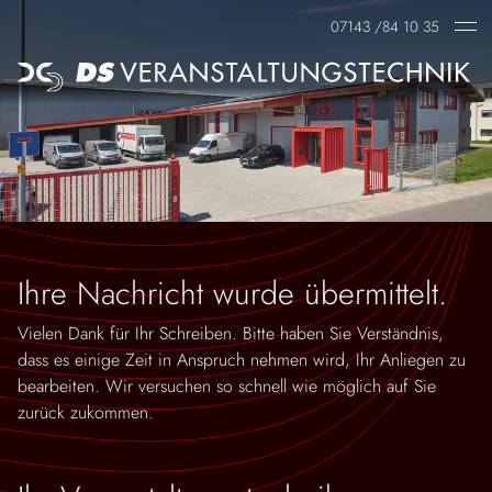
07143 /84 10 35
UNTERNEHMEN
EVENTS
SERVICES
KONTAKT
Jobs-Karriere
Corporate Events
Verleih
Ansprechpartner
Virtuelle Events
Verkauf
Hybride Events
mobile- & überdachte Bühnen
Ihre Nachricht wurde übermittelt.
Live-Events
Präsentationstechnik
Vielen Dank für Ihr Schreiben. Bitte haben Sie Verständnis,
dass es einige Zeit in Anspruch nehmen wird, Ihr Anliegen zu
Messe
Installation
bearbeiten. Wir versuchen so schnell wie möglich auf Sie
zurück zukommen.